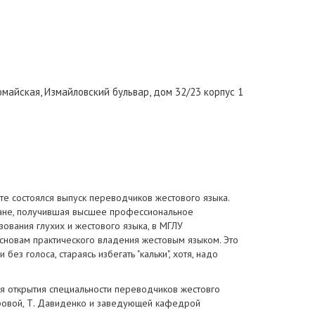
вомайская
,
Измайловский бульвар, дом 32/23 корпус 1
те состоялся выпуск переводчиков жестового языка.
ране, получившая высшее профессиональное
ования глухих и жестового языка, в МГЛУ
сновам практического владения жестовым языком. Это
без голоса, стараясь избегать "кальки", хотя, надо
я открытия специальности переводчиков жестовго
маровой, Т. Давиденко и заведующей кафедрой