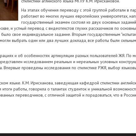
стилистики аглйиского языка МГЛУ К.М. Ирисхановой.
На этапах обучения переводу с этой группой работали в па
работают во многих лучших европейских университетах, на
государственный экзамен состоял из двух основных заданий
ве, и устный перевод с видеотекстов глухих рассказчиков по основным т
а было свое индивидуальное задание. Вторым государственным "испыта
 смогли выбрать один или два лучших доклада, все работы были сильны
рациях и об особенностях артикуляции разных пользователей ЖЯ. По
 представлен исследованием реальных и нереальных условных конструкц
. Впервые проведены исследования по стилистике РЖЯ, выбор языковых
ском языке. К.М. Ирисханова, заведующая кафедрой стилистики английск
итоги работы, говорила о талантах студенток и уникальной возможност
ванных переводчиков, с отличной защитой и порадоваться, что в России