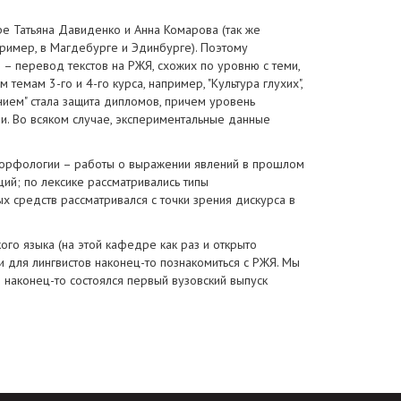
ре Татьяна Давиденко и Анна Комарова (так же
пример, в Магдебурге и Эдинбурге). Поэтому
 – перевод текстов на РЖЯ, схожих по уровню с теми,
емам 3-го и 4-го курса, например, "Культура глухих",
нием" стала защита дипломов, причем уровень
ми. Во всяком случае, экспериментальные данные
 морфологии – работы о выражении явлений в прошлом
ий; по лексике рассматривались типы
 средств рассматривался с точки зрения дискурса в
ого языка (на этой кафедре как раз и открыто
и для лингвистов наконец-то познакомиться с РЖЯ. Мы
 наконец-то состоялся первый вузовский выпуск