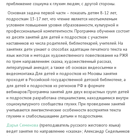
приближение социума к глухим людям, с другой стороны.
Основная задача первой части – показать детям 8-12 лет,
подросткам 13-17 лет, что чтение является неотъемлемым
условием повышения уровня образованности, культурной и
профессиональной компетентности. Программа обучения состоит
из десяти занятий для детей и подростков с участием
наставников из числа родителей, библиотекарей, учителей. На
занятиях дети узнают о способах адаптации печатного текста на
язык жестов и методах художественного повествования на РЖЯ
по трем направлениям: сказка, художественный рассказ,
литературный анекдот, а также об основах видеосъемки и
видеомонтажа.Для детей и подростков из Москвы занятия
проходят в Российской государственной детской библиотеке, а
для детей и подростков из регионов РФ в формате
вебинаров.Программа занятий для двух возрастных групп детей
и подростков разработана специалистами, находящимися внутри
социокультурного сообщества глухих. При проведении занятий
учитываются лингвистические особенности восприятия текста
глухими и слабослышащими детьми и подростками.
Дарья Семенова
(преподаватель русского жестового языка)
ведет занятия по направлению «сказка»; Александр Сидельников