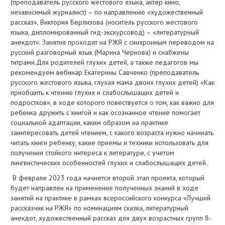
(преподаватель русского жестового языка, актер кино,
независимый журналист) – по направлению «художественный
рассказ», Виктория Берлизова (носитель русского жестового
языка, дипломированный гид-экскурсовод) – «литературный
анекдот». Занятия проходят на РЖЯ с синхронным переводом на
русский разговорный язык (Марина Чернова) и снабжены
титрами.Для родителей глухих детей, а также педагогов мы
рекомендуем вебинар Екатерины Савченко (преподаватель
русского жестового языка, глухая мама двоих глухих детей) «Как
приобщить к чтению глухих и слабослышащих детей и
подростков», в ходе которого повествуется о том, как важно для
ребенка дружить с книгой и как осознанное чтение помогает
социальной адаптации, каким образом на практике
заинтересовать детей чтением, с какого возраста нужно начинать
читать книги ребенку, какие приемы и техники использовать для
получения стойкого интереса к литературе, с учетом
лингвистических особенностей глухих и слабослышащих детей.
В феврале 2023 года начнется второй этап проекта, который
будет направлен на применение полученных знаний в ходе
занятий на практике в рамках всероссийского конкурса «Лучший
рассказчик на РЖЯ» по номинациям сказка, литературный
анекдот, художественный рассказ для двух возрастных групп 8-