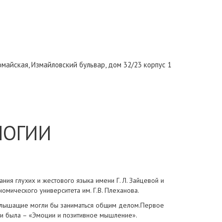
вомайская
,
Измайловский бульвар, дом 32/23 корпус 1
ЛОГИИ
ния глухих и жестового языка имени Г. Л. Зайцевой и
омического университета им. Г.В. Плеханова.
и слышащие могли бы заниматься общим делом.Первое
чи была – «Эмоции и позитивное мышление».