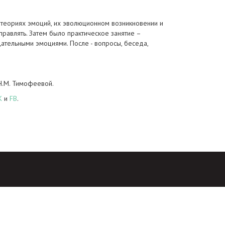
теориях эмоций, их эволюционном возникновении и
управлять. Затем было практическое занятие –
цательными эмоциями. После - вопросы, беседа,
.
Н.М. Тимофеевой.
K
и
FB
.